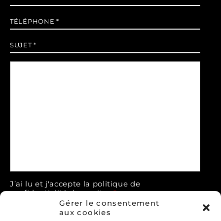
mail
*
Téléphone
*
Sujet
*
Message
*
J’ai lu et j'accepte la politique de
confidentialité de ce site.
*
Gérer le consentement
> Déclaration de confidentialité
aux cookies
Accepter