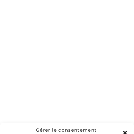
Gérant de l’entreprise, Éric bénéficie
d’une expérience de plus de 30 ans
dans le domaine paysage. Passionné
par son métier, il est votre
interlocuteur privilégié de la
réalisation du devis à l’exécution du
chantier.
Gérer le consentement