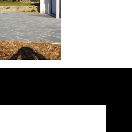
sage
*