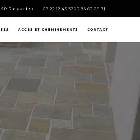
9140 Rosporden
02 22 12 45 32
06 85 63 09 71
SSES
ACCÈS ET CHEMINEMENTS
CONTACT
t