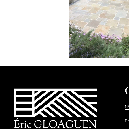
N
E
m