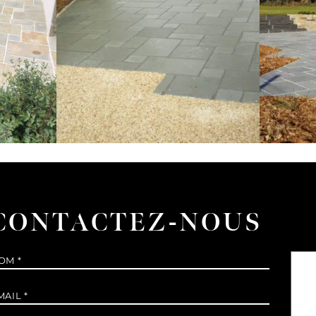
CONTACTEZ-NOUS
om
*
Mes
-
ail
*