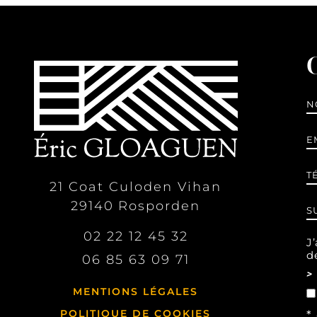
N
E
m
T
21 Coat Culoden Vihan
29140
Rosporden
S
02 22 12 45 32
J’
de
06 85 63 09 71
>
MENTIONS LÉGALES
POLITIQUE DE COOKIES
*