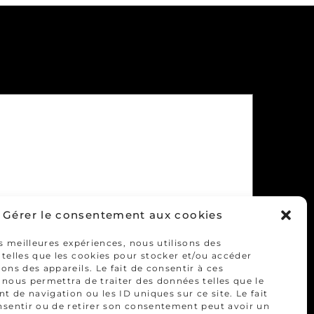
sage
*
Gérer le consentement aux cookies
es meilleures expériences, nous utilisons des
telles que les cookies pour stocker et/ou accéder
ons des appareils. Le fait de consentir à ces
 nous permettra de traiter des données telles que le
de navigation ou les ID uniques sur ce site. Le fait
nsentir ou de retirer son consentement peut avoir un