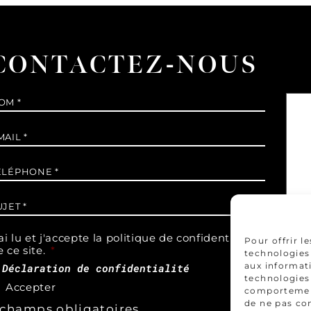
CONTACTEZ-NOUS
om
*
Mes
-
ail
*
éléphone
*
ujet
*
ai lu et j'accepte la politique de confidentialité
Pour offrir l
 ce site.
*
technologies 
aux informati
 Déclaration de confidentialité
technologies
Accepter
comportement 
de ne pas co
 champs obligatoires