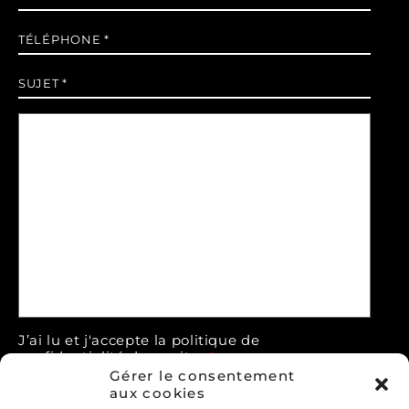
mail
*
Téléphone
*
Sujet
*
Message
*
J’ai lu et j'accepte la politique de
confidentialité de ce site.
*
Gérer le consentement
> Déclaration de confidentialité
aux cookies
Accepter